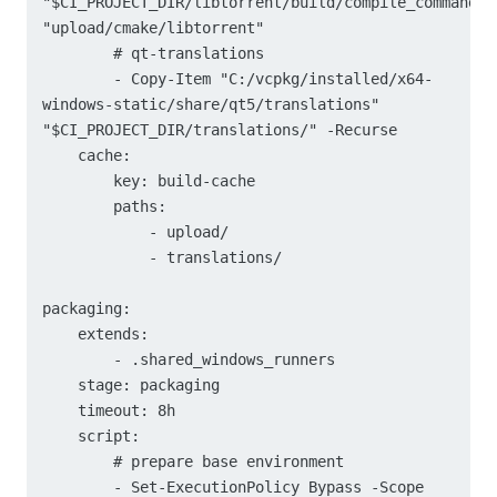
"$CI_PROJECT_DIR/libtorrent/build/compile_commands.j
"upload/cmake/libtorrent"

        # qt-translations

        - Copy-Item "C:/vcpkg/installed/x64-
windows-static/share/qt5/translations" 
"$CI_PROJECT_DIR/translations/" -Recurse

    cache:

        key: build-cache

        paths:

            - upload/

            - translations/

packaging:

    extends:

        - .shared_windows_runners

    stage: packaging

    timeout: 8h

    script:

        # prepare base environment

        - Set-ExecutionPolicy Bypass -Scope 