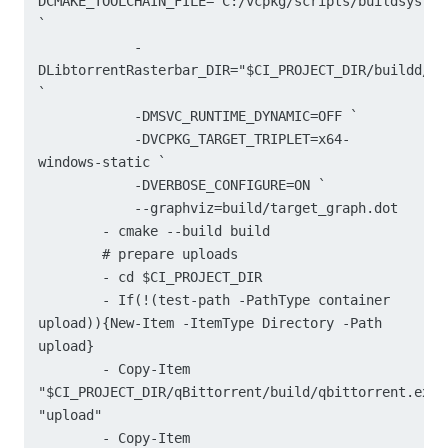
DCMAKE_TOOLCHAIN_FILE="C:/vcpkg/scripts/buildsystem
`

            -
DLibtorrentRasterbar_DIR="$CI_PROJECT_DIR/buildd/li
`

            -DMSVC_RUNTIME_DYNAMIC=OFF `

            -DVCPKG_TARGET_TRIPLET=x64-
windows-static `

            -DVERBOSE_CONFIGURE=ON `

            --graphviz=build/target_graph.dot

        - cmake --build build

        # prepare uploads

        - cd $CI_PROJECT_DIR

        - If(!(test-path -PathType container 
upload)){New-Item -ItemType Directory -Path 
upload}

        - Copy-Item 
"$CI_PROJECT_DIR/qBittorrent/build/qbittorrent.exe" 
"upload"

        - Copy-Item 