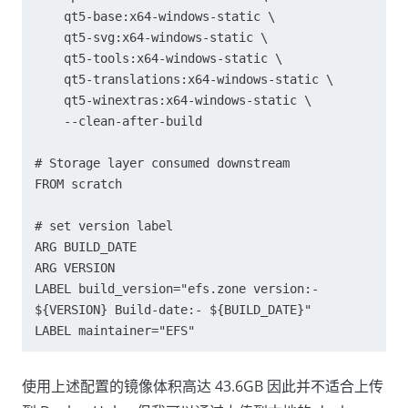
    qt5-base:x64-windows-static \

    qt5-svg:x64-windows-static \

    qt5-tools:x64-windows-static \

    qt5-translations:x64-windows-static \

    qt5-winextras:x64-windows-static \

    --clean-after-build

# Storage layer consumed downstream

FROM scratch

# set version label

ARG BUILD_DATE

ARG VERSION

LABEL build_version="efs.zone version:- 
${VERSION} Build-date:- ${BUILD_DATE}"

使用上述配置的镜像体积高达 43.6GB 因此并不适合上传