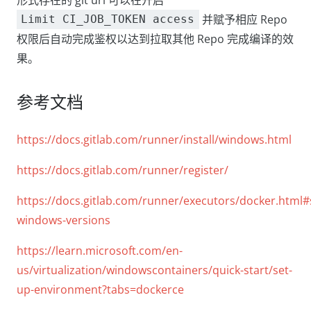
形式存在的 git url 可以在开启
并赋予相应 Repo
Limit CI_JOB_TOKEN access
权限后自动完成鉴权以达到拉取其他 Repo 完成编译的效
果。
参考文档
https://docs.gitlab.com/runner/install/windows.html
https://docs.gitlab.com/runner/register/
https://docs.gitlab.com/runner/executors/docker.html
windows-versions
https://learn.microsoft.com/en-
us/virtualization/windowscontainers/quick-start/set-
up-environment?tabs=dockerce