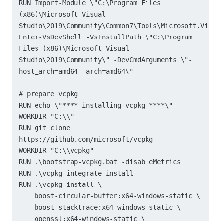
RUN Import-Module \"C:\Program Files 
(x86)\Microsoft Visual 
Studio\2019\Community\Common7\Tools\Microsoft.Visua
Enter-VsDevShell -VsInstallPath \"C:\Program 
Files (x86)\Microsoft Visual 
Studio\2019\Community\" -DevCmdArguments \"-
host_arch=amd64 -arch=amd64\"

# prepare vcpkg

RUN echo \"**** installing vcpkg ****\" 

WORKDIR "C:\\"

RUN git clone 
https://github.com/microsoft/vcpkg

WORKDIR "C:\\vcpkg"

RUN .\bootstrap-vcpkg.bat -disableMetrics

RUN .\vcpkg integrate install

RUN .\vcpkg install \

    boost-circular-buffer:x64-windows-static \

    boost-stacktrace:x64-windows-static \

    openssl:x64-windows-static \
