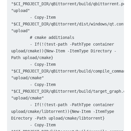
"$CI_PROJECT_DIR/qBittorrent/build/qbittorrent.pdb" 
"upload"

        - Copy-Item 
"$CI_PROJECT_DIR/qBittorrent/dist/windows/qt.conf" 
"upload"

        # cmake additionals

        - If(!(test-path -PathType container 
upload/cmake)){New-Item -ItemType Directory -
Path upload/cmake}

        - Copy-Item 
"$CI_PROJECT_DIR/qBittorrent/build/compile_commands.
"upload/cmake"

        - Copy-Item 
"$CI_PROJECT_DIR/qBittorrent/build/target_graph.dot"
"upload/cmake"

        - If(!(test-path -PathType container 
upload/cmake/libtorrent)){New-Item -ItemType 
Directory -Path upload/cmake/libtorrent}

        - Copy-Item 