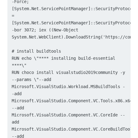
-Force; 
[System.Net.ServicePointManager]::SecurityProtocol 
= 
[System.Net.ServicePointManager]::SecurityProtocol 
-bor 3072; iex ((New-Object 
System.Net.WebClient).DownloadString('https://commu
# install buildtools

RUN echo \"**** installing build-essential 
****\"

RUN choco install visualstudio2019community -y 
--params \"--add 
Microsoft.VisualStudio.Workload.MSBuildTools -
-add 
Microsoft.VisualStudio.Component.VC.Tools.x86.x64 
--add 
Microsoft.VisualStudio.Component.VC.CoreIde --
add 
Microsoft.VisualStudio.Component.VC.CoreBuildTools 
--add 