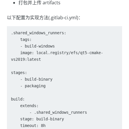
打包并上传 artifacts
以下配置为实现方法(.gitlab-ci.yml)：
.shared_windows_runners:

    tags:

    - build-windows

    image: local.registry/efs/qt5-cmake-
vs2019:latest

stages:

    - build-binary

    - packaging

build:

    extends:

        - .shared_windows_runners

    stage: build-binary

    timeout: 8h
