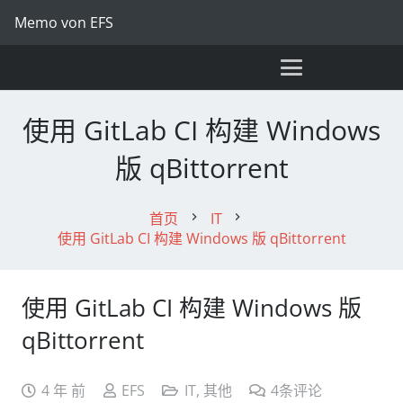
Memo von EFS
使用 GitLab CI 构建 Windows
版 qBittorrent
首页
IT
chevron_right
chevron_right
使用 GitLab CI 构建 Windows 版 qBittorrent
使用 GitLab CI 构建 Windows 版
qBittorrent
4 年 前
EFS
IT
,
其他
4
条评论