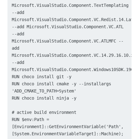
Microsoft.VisualStudio.Component.TextTemplating 
--add 
Microsoft.VisualStudio.Component.VC.Redist.14.Latest
--add Microsoft.VisualStudio.Component.VC.ATL 
--add 
Microsoft.VisualStudio.Component.VC.ATLMFC --
add 
Microsoft.VisualStudio.Component.VC.14.29.16.10.x86.
--add 
Microsoft.VisualStudio.Component.Windows10SDK.19041\
RUN choco install git -y

RUN choco install cmake -y --installargs 
'ADD_CMAKE_TO_PATH=System'

RUN choco install ninja -y

# active build environment

RUN $env:Path = 
[Environment]::GetEnvironmentVariable('Path', 
[System.EnvironmentVariableTarget]::Machine);
