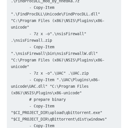
.\FindProcDLL_mod_by_hnedka.7z

        - Copy-Item 
".\FindProcDLL\Unicode\FindProcDLL.dll" 
"C:\Program Files (x86)\NSIS\Plugins\x86-
unicode"

        - 7z x -o".\nsisFirewall" 
.\nsisFirewall.zip

        - Copy-Item 
".\nsisFirewall\bin\nsisFirewallW.dll" 
"C:\Program Files (x86)\NSIS\Plugins\x86-
unicode"

        - 7z x -o".\UAC" .\UAC.zip

        - Copy-Item ".\UAC\Plugins\x86-
unicode\UAC.dll" "C:\Program Files 
(x86)\NSIS\Plugins\x86-unicode"

        # prepare binary

        - Copy-Item 
"$CI_PROJECT_DIR\upload\qbittorrent.exe" 
"$CI_PROJECT_DIR\qBittorrent\dist\windows"

        - Copy-Item 