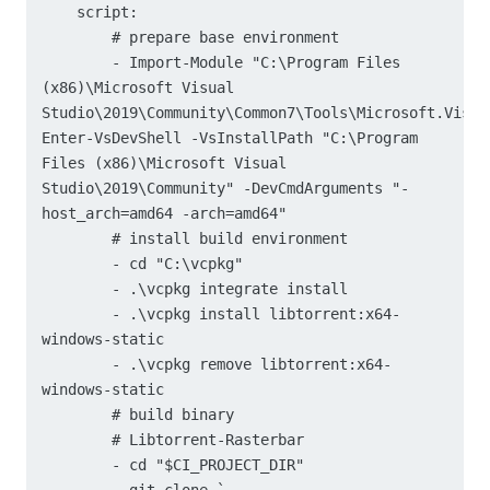
    script:

        # prepare base environment

        - Import-Module "C:\Program Files 
(x86)\Microsoft Visual 
Studio\2019\Community\Common7\Tools\Microsoft.Visua
Enter-VsDevShell -VsInstallPath "C:\Program 
Files (x86)\Microsoft Visual 
Studio\2019\Community" -DevCmdArguments "-
host_arch=amd64 -arch=amd64"

        # install build environment

        - cd "C:\vcpkg"

        - .\vcpkg integrate install

        - .\vcpkg install libtorrent:x64-
windows-static

        - .\vcpkg remove libtorrent:x64-
windows-static

        # build binary

        # Libtorrent-Rasterbar

        - cd "$CI_PROJECT_DIR"

        - git clone `
