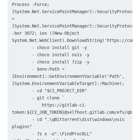
Process -Force; 
[System.Net.ServicePointManager]::SecurityProtocol 
= 
[System.Net.ServicePointManager]::SecurityProtocol 
-bor 3072; iex ((New-Object 
System.Net.WebClient).DownloadString('https://commu
        - choco install git -y

        - choco install nsis -y

        - choco install 7zip -y

        - $env:Path = 
[Environment]::GetEnvironmentVariable('Path', 
[System.EnvironmentVariableTarget]::Machine);

        - cd "$CI_PROJECT_DIR"

        - git clone `

            https://gitlab-ci-
token:${CI_JOB_TOKEN}@selfhost.gitlab.com/efs/qbitto
        - cd ".\qBittorrent\dist\windows\nsis 
plugins"

        - 7z x -o".\FindProcDLL" 