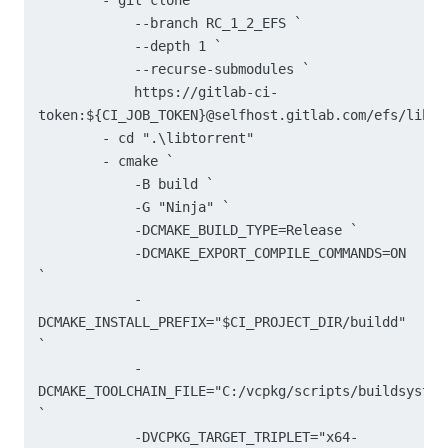
            --branch RC_1_2_EFS `

            --depth 1 `

            --recurse-submodules `

            https://gitlab-ci-
token:${CI_JOB_TOKEN}@selfhost.gitlab.com/efs/libtor
        - cd ".\libtorrent"

        - cmake `

            -B build `

            -G "Ninja" `

            -DCMAKE_BUILD_TYPE=Release `

            -DCMAKE_EXPORT_COMPILE_COMMANDS=ON 
`

            -
DCMAKE_INSTALL_PREFIX="$CI_PROJECT_DIR/buildd" 
`

            -
DCMAKE_TOOLCHAIN_FILE="C:/vcpkg/scripts/buildsystem
`

            -DVCPKG_TARGET_TRIPLET="x64-