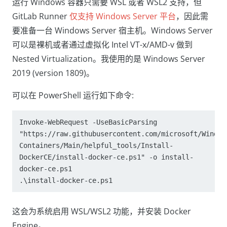
运行 Windows 容器只需要 WSL 或者 WSL2 支持，但
GitLab Runner
仅支持 Windows Server 平台
，因此需
要准备一台 Windows Server 宿主机。Windows Server
可以是裸机或者通过虚拟化 Intel VT-x/AMD-v 做到
Nested Virtualization。我使用的是 Windows Server
2019 (version 1809)。
可以在 PowerShell 运行如下命令:
Invoke-WebRequest -UseBasicParsing 
"https://raw.githubusercontent.com/microsoft/Window
Containers/Main/helpful_tools/Install-
DockerCE/install-docker-ce.ps1" -o install-
docker-ce.ps1

这会为系统启用 WSL/WSL2 功能，并安装 Docker
Engine。