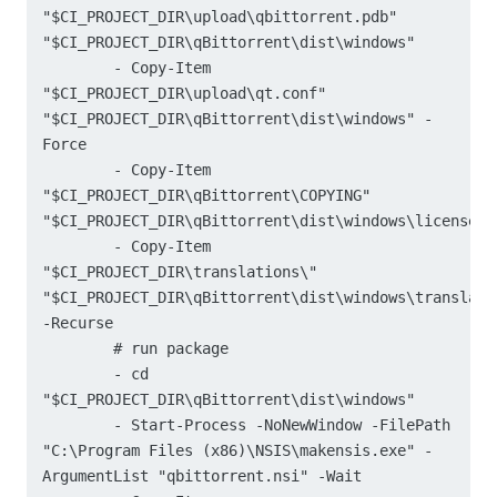
"$CI_PROJECT_DIR\upload\qbittorrent.pdb" 
"$CI_PROJECT_DIR\qBittorrent\dist\windows"

        - Copy-Item 
"$CI_PROJECT_DIR\upload\qt.conf" 
"$CI_PROJECT_DIR\qBittorrent\dist\windows" -
Force

        - Copy-Item 
"$CI_PROJECT_DIR\qBittorrent\COPYING" 
"$CI_PROJECT_DIR\qBittorrent\dist\windows\license.tx
        - Copy-Item 
"$CI_PROJECT_DIR\translations\" 
"$CI_PROJECT_DIR\qBittorrent\dist\windows\translatio
-Recurse

        # run package

        - cd 
"$CI_PROJECT_DIR\qBittorrent\dist\windows"

        - Start-Process -NoNewWindow -FilePath 
"C:\Program Files (x86)\NSIS\makensis.exe" -
ArgumentList "qbittorrent.nsi" -Wait
