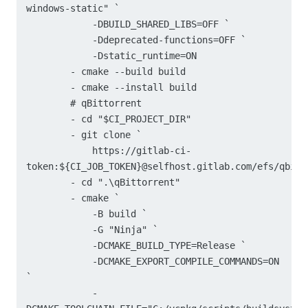
windows-static" `

            -DBUILD_SHARED_LIBS=OFF `

            -Ddeprecated-functions=OFF `

            -Dstatic_runtime=ON

        - cmake --build build

        - cmake --install build

        # qBittorrent

        - cd "$CI_PROJECT_DIR"

        - git clone `

            https://gitlab-ci-
token:${CI_JOB_TOKEN}@selfhost.gitlab.com/efs/qbitto
        - cd ".\qBittorrent"

        - cmake `

            -B build `

            -G "Ninja" `

            -DCMAKE_BUILD_TYPE=Release `

            -DCMAKE_EXPORT_COMPILE_COMMANDS=ON 
`

            -