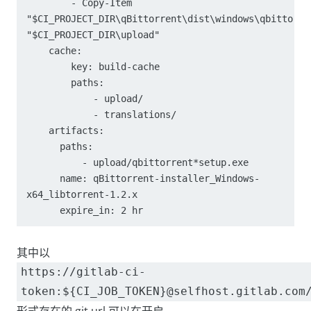
        - Copy-Item 
"$CI_PROJECT_DIR\qBittorrent\dist\windows\qbittorren
"$CI_PROJECT_DIR\upload"

    cache:

        key: build-cache

        paths:

            - upload/

            - translations/

    artifacts:

      paths: 

          - upload/qbittorrent*setup.exe

      name: qBittorrent-installer_Windows-
x64_libtorrent-1.2.x

其中以
https://gitlab-ci-
token:${CI_JOB_TOKEN}@selfhost.gitlab.com