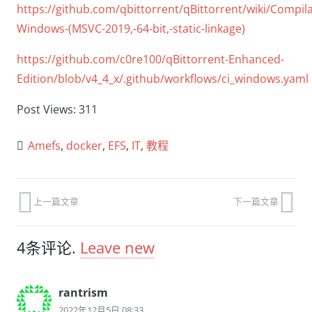
https://github.com/qbittorrent/qBittorrent/wiki/Compila
Windows-(MSVC-2019,-64-bit,-static-linkage)
https://github.com/c0re100/qBittorrent-Enhanced-
Edition/blob/v4_4_x/.github/workflows/ci_windows.yaml
Post Views:
311
Amefs
,
docker
,
EFS
,
IT
,
教程
上一篇文章
下一篇文章
4
条评论
.
Leave new
rantrism
2022年12月5日 08:33