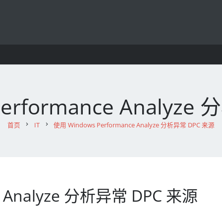
erformance Analyz
首页
chevron_right
IT
chevron_right
使用 Windows Performance Analyze 分析异常 DPC 来源
e Analyze 分析异常 DPC 来源