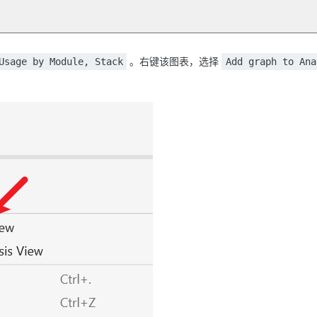
。右键该图表，选择
Usage by Module, Stack
Add graph to Ana