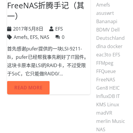
FreeNAS折腾手记（其
Amefs
asuswrt
一）
Bananapi
2017年5月8日
EFS
BDMV
Dell
Amefs
,
EFS
,
NAS
0
question_answer
Deutschland
dlna
docker
首先感谢pufer提供的一块LSI-9211-
eac3to
EFS
8i，pufer已经帮我事先刷好了IT固件。
FFMpeg
这块卡原本是LSI的RAID卡，不过受限
FFQueue
于SoC，它只能做RAID0/…
FreeNAS
READ MORE
Gen8
HEIC
InfluxDB
IT
KMS
Linux
madVR
merlin
Music
NAS