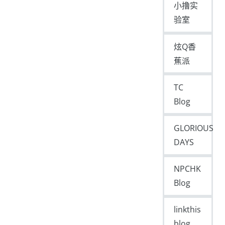
小撸实
验室
炫Q香
蕉派
TC
Blog
GLORIOUS
DAYS
NPCHK
Blog
linkthis
blog