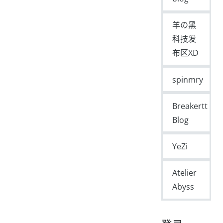
羊の黑
科技发
布区XD
spinmry
Breakertt
Blog
YeZi
Atelier
Abyss