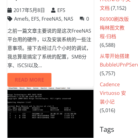
文档
(7,152)
2017年5月8日
EFS
Amefs
,
EFS
,
FreeNAS
,
NAS
0
R6900刷改版
question_answer
梅林图文教
之前一篇文章主要说的是这次FreeNAS
程-归档
平台用的硬件，以及安装系统的一些注
(6,588)
意事项。接下去经过几个小时的调试，
从零开始搭建
我总算是搞定了系统的配置，SMB分
BubbleUPnPSer
享、ISCSI以及…
(5,757)
READ MORE
Cadence
Virtuoso 安
装小记
(5,016)
Tags