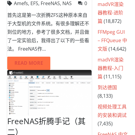
Amefs
,
EFS
,
FreeNAS
,
NAS
0
madVR渲染
question_answer
器教程-进阶
首先这是第一次折腾ZFS这种原本来自
篇
(18,872)
于大型机的文件系统。有很多理解还不
FFMpeg GUI
到位的地方，参考了很多文档，并且做
– FFQueue 中
了一定实验后，我得出了以下的一些看
文版
(14,642)
法。 FreeNAS作…
madVR渲染
READ MORE
器教程-入门
篇
(11,115)
到达德国
(8,133)
视频处理工具
的安装和调试
FreeNAS折腾手记（其
(7,435)
二）
FreeNAS 中文