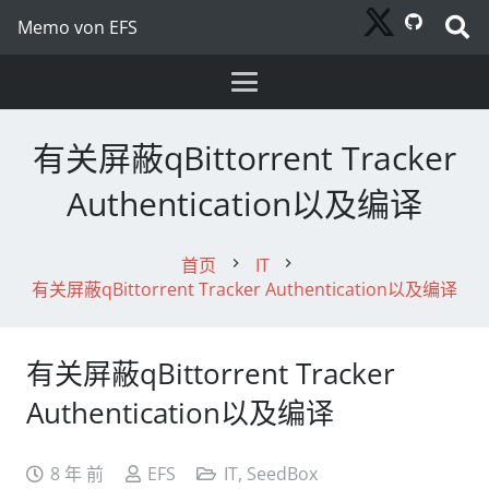
Memo von EFS
有关屏蔽qBittorrent Tracker
Authentication以及编译
首页
IT
chevron_right
chevron_right
有关屏蔽qBittorrent Tracker Authentication以及编译
有关屏蔽qBittorrent Tracker
Authentication以及编译
8 年 前
EFS
IT
,
SeedBox